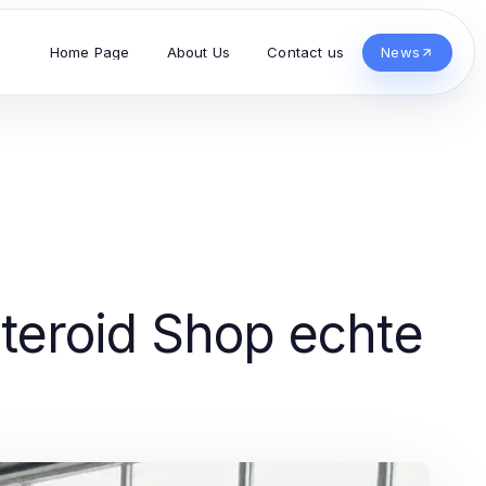
Home Page
About Us
Contact us
News
teroid Shop echte