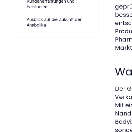
Kundenerfahrungen und
geprü
Fallstudien
besse
Ausblick auf die Zukunft der
entsc
Anabolika
Produ
Pharm
Markt
Was
Der G
Verka
Mit e
Nandr
Bodyb
sonde