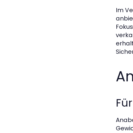
Im Ve
anbie
Fokus
verka
erhal
Siche
An
Für
Anabo
Gewic