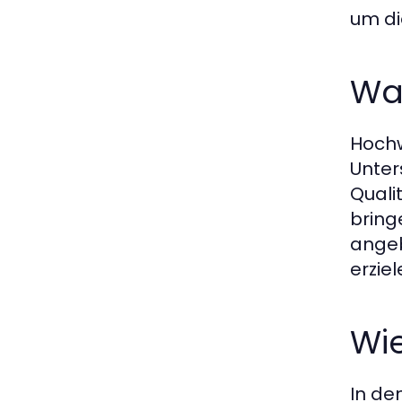
um di
Wa
Hochw
Unter
Quali
bring
angeb
erzie
Wie
In de