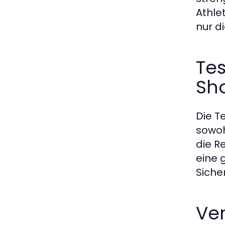
Athle
nur d
Tes
Sh
Die T
sowoh
die R
eine 
Siche
Ver