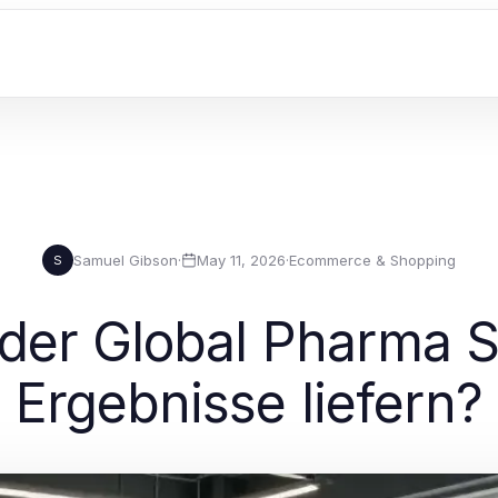
Samuel Gibson
·
May 11, 2026
·
Ecommerce & Shopping
S
 der Global Pharma S
Ergebnisse liefern?