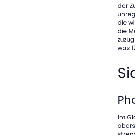
der Z
unreg
die w
die M
zuzug
was f
Si
Pha
Im Gl
obers
stren