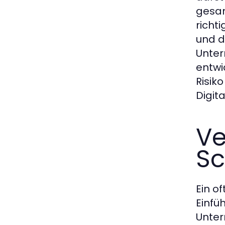
gesam
richt
und d
Unter
entwi
Risik
Digita
V
Sc
Ein o
Einfü
Unter