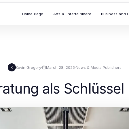
Home Page
Arts & Entertainment
Business and 
Kevin Gregory
·
March 28, 2025
·
News & Media Publishers
K
ung als Schlüssel z