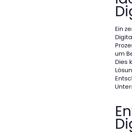
Di
Ein z
Digit
Proze
um Be
Dies 
Lösun
Entsc
Unter
En
Di