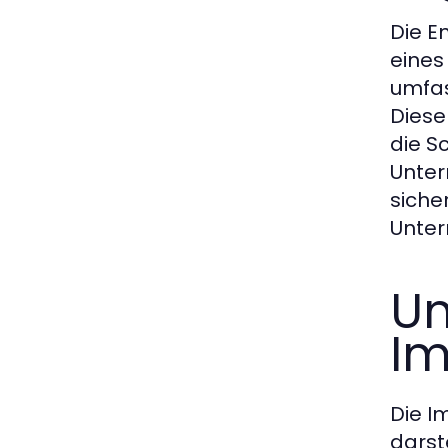
Die E
eines
umfas
Diese
die S
Unte
siche
Unter
Un
Im
Die I
darst