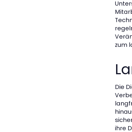
Unter
Mitar
Techn
regel
Verän
zum la
La
Die D
Verbe
langf
hinau
siche
ihre 