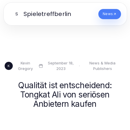
Spieletreffberlin
S
News
Kevin
September 18,
News & Media
·
·
K
Gregory
2023
Publishers
Qualität ist entscheidend:
Tongkat Ali von seriösen
Anbietern kaufen