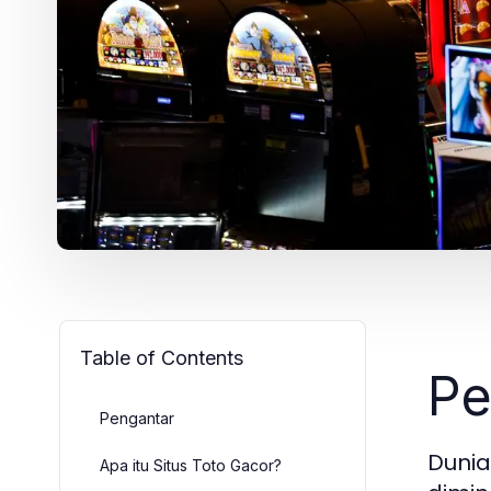
Table of Contents
Pe
Pengantar
Dunia
Apa itu Situs Toto Gacor?