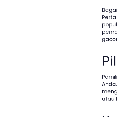
Bagai
Perta
popul
pemai
gacor
Pi
Pemil
Anda.
mengu
atau 