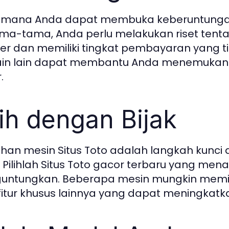
mana Anda dapat membuka keberuntungan d
ma-tama, Anda perlu melakukan riset tenta
er dan memiliki tingkat pembayaran yang tin
n lain dapat membantu Anda menemukan Sit
.
lih dengan Bijak
ihan mesin Situs Toto adalah langkah kun
 Pilihlah Situs Toto gacor terbaru yang men
ntungkan. Beberapa mesin mungkin memiliki 
fitur khusus lainnya yang dapat meningkat