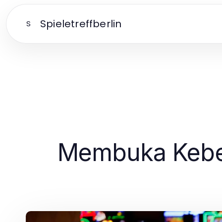
Spieletreffberlin
S
Membuka Keber