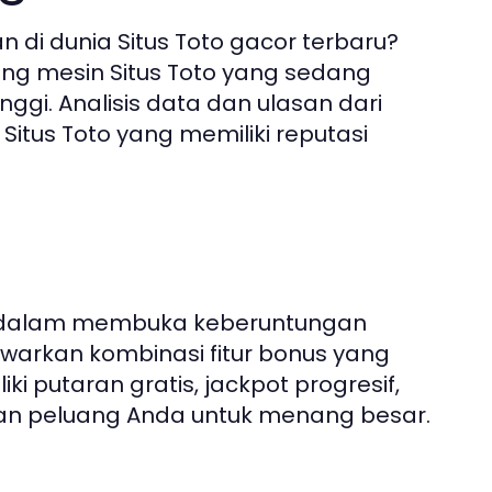
i dunia Situs Toto gacor terbaru?
ng mesin Situs Toto yang sedang
ggi. Analisis data dan ulasan dari
us Toto yang memiliki reputasi
ci dalam membuka keberuntungan
awarkan kombinasi fitur bonus yang
putaran gratis, jackpot progresif,
kan peluang Anda untuk menang besar.