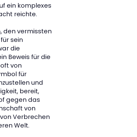
uf ein komplexes
cht reichte.
h, den vermissten
für sein
war die
in Beweis für die
 oft von
ymbol für
nzustellen und
keit, bereit,
mpf gegen das
inschaft von
g von Verbrechen
eren Welt.