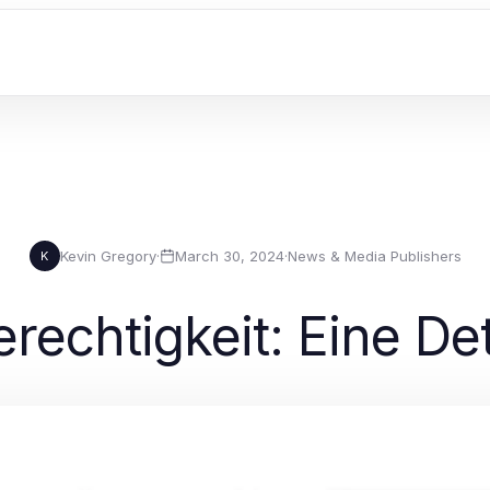
Kevin Gregory
·
March 30, 2024
·
News & Media Publishers
K
rechtigkeit: Eine De