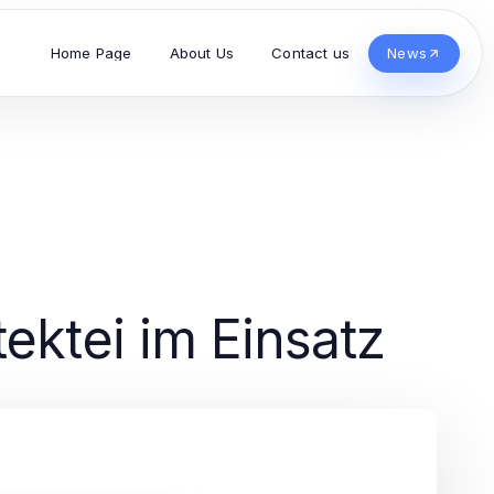
Home Page
About Us
Contact us
News
tektei im Einsatz