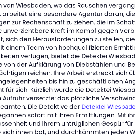
ßen von Wiesbaden, wo das Rauschen vergan
t, arbeitet eine besondere Agentur daran, di
igen zur Rechenschaft zu ziehen, die im Schat
ne unverzichtbare Kraft im Kampf gegen Ver
t, sich den Herausforderungen zu stellen, die
 einem Team von hochqualifizierten Ermittle
keiten verfügen, bietet die Detektei Wiesbad
ie von der Aufklärung von Diebstählen und Be
tigen reichen. Ihre Arbeit erstreckt sich üb
ngelegenheiten bis hin zu geschäftlichen An
cht für sich. Kürzlich wurde die Detektei Wie
in Aufruhr versetzte: das plötzliche Verschwi
eamten. Die Detektive der
Detektei Wiesbad
annen sofort mit ihren Ermittlungen. Mit ih
ossenheit und ihrem untrüglichen Gespür fü
die sich ihnen bot, und durchkämmten jeden W