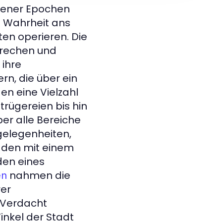
gener Epochen
e Wahrheit ans
ten operieren. Die
brechen und
 ihre
rn, die über ein
en eine Vielzahl
trügereien bis hin
er alle Bereiche
gelegenheiten,
sbaden mit einem
nden eines
nahmen die
en
rer
r Verdacht
inkel der Stadt