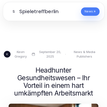
Spieletreffberlin
S
News
Kevin
September 20,
News & Media
·
·
K
Gregory
2025
Publishers
Headhunter
Gesundheitswesen – Ihr
Vorteil in einem hart
umkämpften Arbeitsmarkt