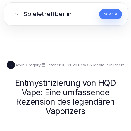
Spieletreffberlin
S
News
Kevin Gregory
·
October 10, 2023
·
News & Media Publishers
K
Entmystifizierung von HQD
Vape: Eine umfassende
Rezension des legendären
Vaporizers