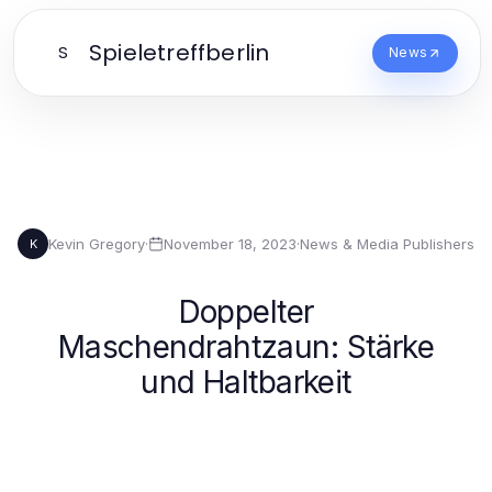
Spieletreffberlin
S
News
Kevin Gregory
·
November 18, 2023
·
News & Media Publishers
K
Doppelter
Maschendrahtzaun: Stärke
und Haltbarkeit