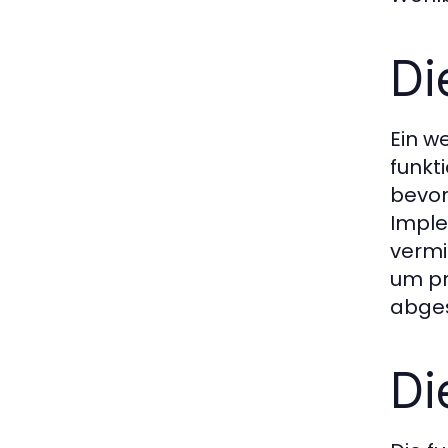
Di
Ein w
funkt
bevor
Imple
vermi
um pr
abges
Di