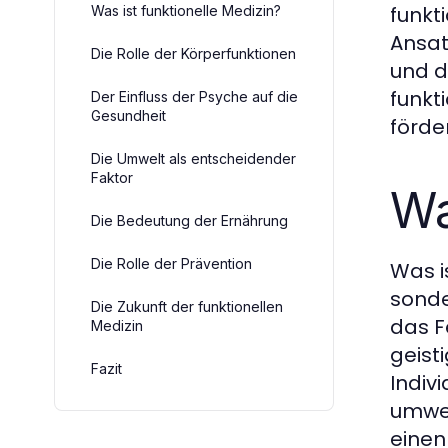
funkt
Was ist funktionelle Medizin?
Ansat
Die Rolle der Körperfunktionen
und d
funkt
Der Einfluss der Psyche auf die
Gesundheit
förde
Die Umwelt als entscheidender
Faktor
Wa
Die Bedeutung der Ernährung
Die Rolle der Prävention
Was i
sonde
Die Zukunft der funktionellen
das F
Medizin
geist
Fazit
Indiv
umwel
einen