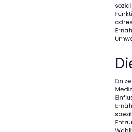
sozia
Funkt
adres
Ernäh
Umwel
Di
Ein ze
Mediz
Einfl
Ernäh
spezi
Entzü
Wohlb