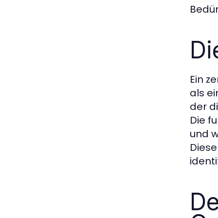
Bedür
Di
Ein z
als e
der d
Die f
und w
Diese
ident
De