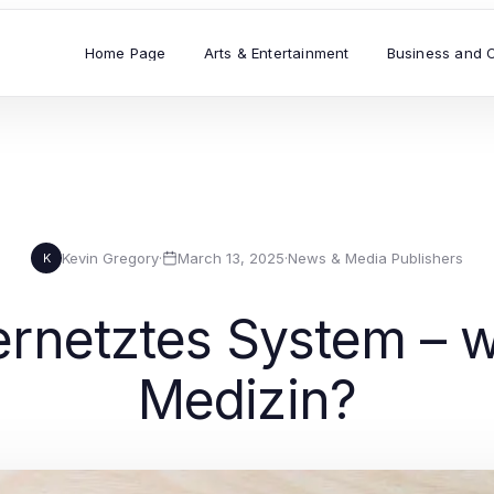
Home Page
Arts & Entertainment
Business and 
Kevin Gregory
·
March 13, 2025
·
News & Media Publishers
K
ernetztes System – wa
Medizin?