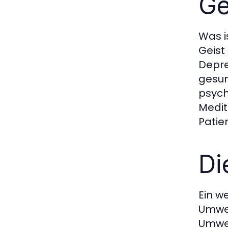
Ge
Was i
Geist
Depre
gesun
psych
Medit
Patie
Di
Ein w
Umwel
Umwel