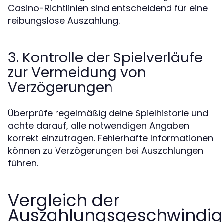
Casino-Richtlinien sind entscheidend für eine
reibungslose Auszahlung.
3. Kontrolle der Spielverläufe
zur Vermeidung von
Verzögerungen
Überprüfe regelmäßig deine Spielhistorie und
achte darauf, alle notwendigen Angaben
korrekt einzutragen. Fehlerhafte Informationen
können zu Verzögerungen bei Auszahlungen
führen.
Vergleich der
Auszahlungsgeschwindig