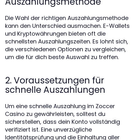
Auszahlungsmethode
Die Wahl der richtigen Auszahlungsmethode
kann den Unterschied ausmachen. E-Wallets
und Kryptowährungen bieten oft die
schnellsten Auszahlungszeiten. Es lohnt sich,
die verschiedenen Optionen zu vergleichen,
um die für dich beste Auswahl zu treffen.
2. Voraussetzungen für
schnelle Auszahlungen
Um eine schnelle Auszahlung im Zoccer
Casino zu gewährleisten, solltest du
sicherstellen, dass dein Konto vollständig
verifiziert ist. Eine unverzügliche
Identitätsprüfung und die Einhaltung aller