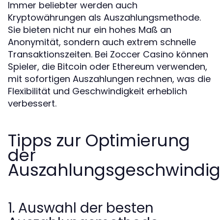
Immer beliebter werden auch
Kryptowährungen als Auszahlungsmethode.
Sie bieten nicht nur ein hohes Maß an
Anonymität, sondern auch extrem schnelle
Transaktionszeiten. Bei Zoccer Casino können
Spieler, die Bitcoin oder Ethereum verwenden,
mit sofortigen Auszahlungen rechnen, was die
Flexibilität und Geschwindigkeit erheblich
verbessert.
Tipps zur Optimierung
der
Auszahlungsgeschwindig
1. Auswahl der besten