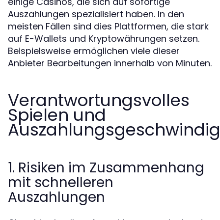
einige Casinos, die sich auf sofortige
Auszahlungen spezialisiert haben. In den
meisten Fällen sind dies Plattformen, die stark
auf E-Wallets und Kryptowährungen setzen.
Beispielsweise ermöglichen viele dieser
Anbieter Bearbeitungen innerhalb von Minuten.
Verantwortungsvolles
Spielen und
Auszahlungsgeschwindig
1. Risiken im Zusammenhang
mit schnelleren
Auszahlungen