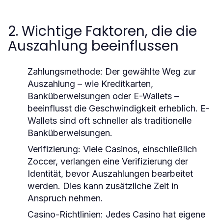
2. Wichtige Faktoren, die die
Auszahlung beeinflussen
Zahlungsmethode:
Der gewählte Weg zur
Auszahlung – wie Kreditkarten,
Banküberweisungen oder E-Wallets –
beeinflusst die Geschwindigkeit erheblich. E-
Wallets sind oft schneller als traditionelle
Banküberweisungen.
Verifizierung:
Viele Casinos, einschließlich
Zoccer, verlangen eine Verifizierung der
Identität, bevor Auszahlungen bearbeitet
werden. Dies kann zusätzliche Zeit in
Anspruch nehmen.
Casino-Richtlinien:
Jedes Casino hat eigene