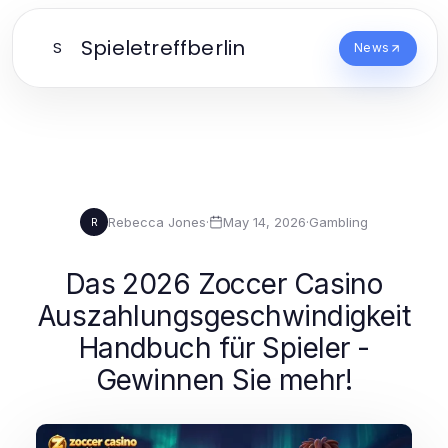
Spieletreffberlin
S
News
Rebecca Jones
·
May 14, 2026
·
Gambling
R
Das 2026 Zoccer Casino
Auszahlungsgeschwindigkeit
Handbuch für Spieler -
Gewinnen Sie mehr!